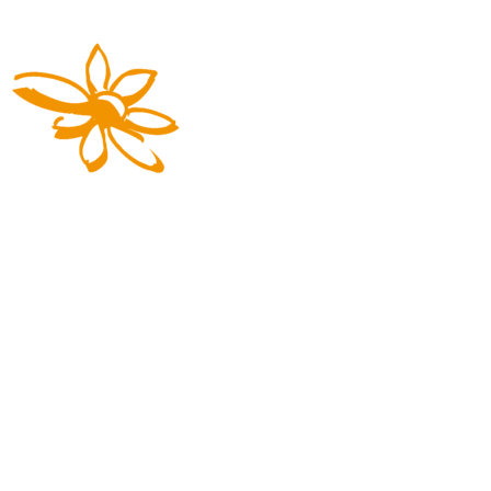
Die Reisemarke von REGIOBUS
03727 941617