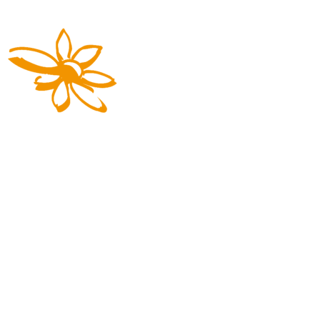
Die Reisemarke von REGIOBUS
03727 941617