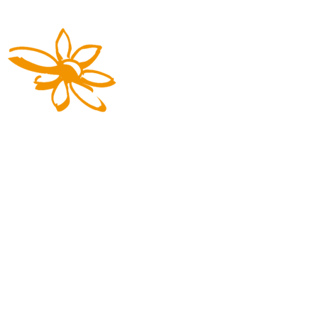
Die Reisemarke von REGIOBUS
03727 941617