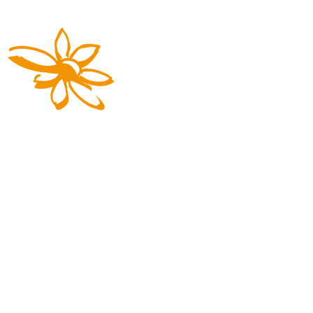
Die Reisemarke von REGIOBUS
03727 941617