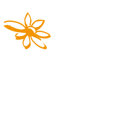
Die Reisemarke von REGIOBUS
03727 941617