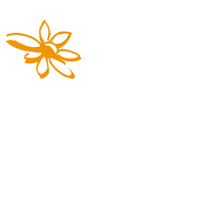
Die Reisemarke von REGIOBUS
03727 941617