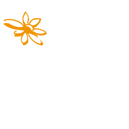
Die Reisemarke von REGIOBUS
03727 941617